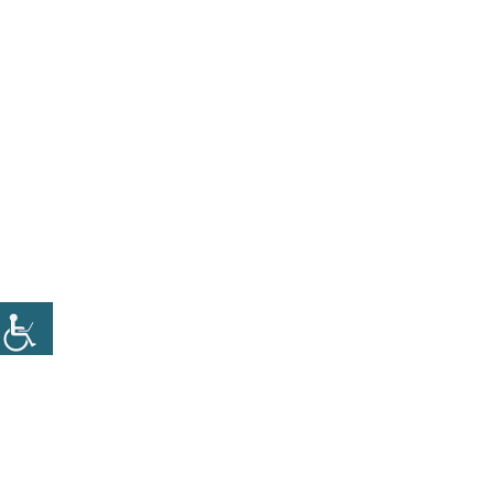
הגורמים, כדי שהציבור יסכים לקבל גזירות קשות. אמון נבנה
קרא בהמשך
[…]
15 במאי 2020
קפיצה לעל חלל.
זמן קריאה
2
דקות
בסרטי מלחמת הכוכבים יש סצנות בהם נעשית קפיצה לעל