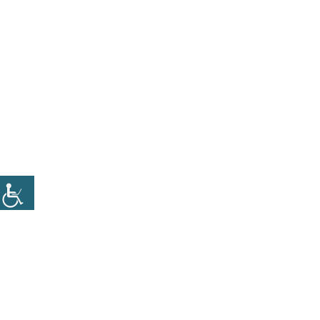
לתפיסתה תרבות הטלנטים מעודדת תחרות שאינה מסייעת
קרא בהמשך
לארגונים להשיג את המטרות שלהם. משפט מפתח, לארגונים
[…]
17 באוקטובר 2019
גם V גם.
זמן קריאה
2
דקות
בעולם של שינוי מתמיד מצופה ממנהלים להוות דוגמא אישית