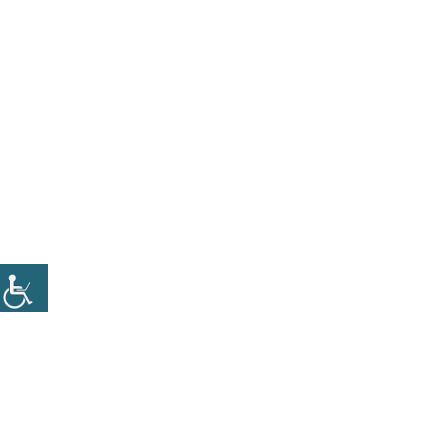
16 בספטמבר 2009
ומה איתנו? אלה שכבר מנויים???
זמן קריאה
< 1
דקה
כל פעם אותו הסיפור. כדאי לך להיות לקוח שלנו, תקבל 6
חולצות, תקבל ספר, תקבל כרטיסים, תקבל… אהה ואתה
הלקוח שכבר שלנו תקבל…אצבע משולשת. לא מאמינים? הנה
פרסומת של גלובס שנשלחה אלי היום למייל. אני לא מצליח
להבין למה רוב או בעצם כל הארגונים מתייחסים אלינו כלקוחות
שבויים. הרי יש לנו חלופות, יש לנו אופציות אחרות. […]
קרא בהמשך